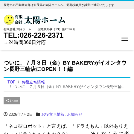
長野市の不動産売却は安茂里の太陽ホームへ。元高校教員が誠実に対応いたします。
有限会社 太陽ホーム 長野県知事（13）第2026号
TEL:026-226-2371
Me
→24時間366日対応
ついに、７月３日（金）BY BAKERYがイオンタウ
ン長野三輪店にOPEN！！編
TOP
お役立ち情報
ついに、７月３日（金）BY BAKERYがイオンタウン長野三輪店にOPEN！！編
Share
2026年7月2日
お役立ち情報
,
お知らせ
「ネコ型ロボット」と言えば、「ドラえもん」以外ありえ
そんなふうに考