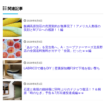
関連記事
2026年8月6日
飯綱高原別荘の売買契約が無事完了！アメリカ人奥様の
笑顔とMプロへの感謝！！編
2026年8月5日
「あかつき」を宮古島へ。A・コープファーマーズ北長野
店の全国送料無料がガチで「全国」だったｗｗ編
2026年8月3日
LABRICOで棚をDIY｜壁裏探知機F19で下地を狙い撃ち
2026年8月1日
石渡と南堀の鐘鋳堰に50年ぶりのドジョウ復活！？＆桐
原「時のなぎ」予告＆7月31連投達成編ｗｗ