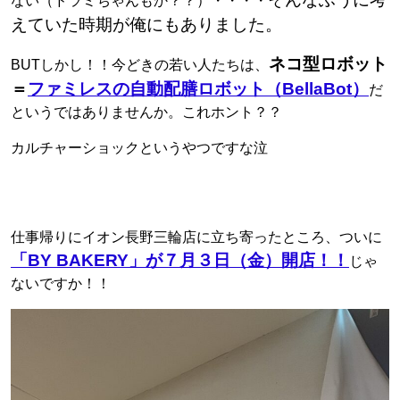
ない（ドラミちゃんもか？？）・・・・
えていた時期が俺にもありました。
ネコ型ロボット
BUTしかし！！今どきの若い人たちは、
＝
ファミレスの自動配膳ロボット（BellaBot）
だ
というではありませんか。これホント？？
カルチャーショックというやつですな泣
仕事帰りにイオン長野三輪店に立ち寄ったところ、ついに
「BY BAKERY」が７月３日（金）開店！！
じゃ
ないですか！！