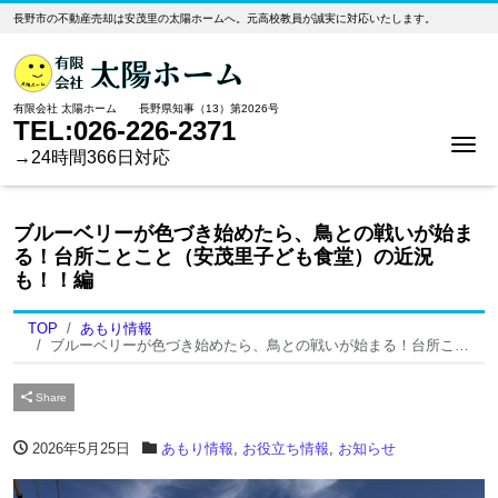
長野市の不動産売却は安茂里の太陽ホームへ。元高校教員が誠実に対応いたします。
有限会社 太陽ホーム 長野県知事（13）第2026号
TEL:026-226-2371
Me
→24時間366日対応
ブルーベリーが色づき始めたら、鳥との戦いが始ま
る！台所ことこと（安茂里子ども食堂）の近況
も！！編
TOP
あもり情報
ブルーベリーが色づき始めたら、鳥との戦いが始まる！台所ことこと（安茂里子ども食堂）の近況も！！編
Share
2026年5月25日
あもり情報
,
お役立ち情報
,
お知らせ