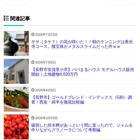
関連記事
2026年7月13日
ササ（タケ？）の花が咲いた！！朝のランニングは善光
寺コース。擬宝珠がメタルスライムだった件ｗｗ
2026年7月8日
【長野市安茂里小市】パパまるハウス モデルハウス販売
開始｜土地建物4,020万円
2026年6月8日
【長野市】ゴールドブレンド・インデックス（GBI）調
査！西友・綿半を徹底比較編
2026年3月29日
破損した排水桝があっという間に直ったので、ジャムを
作りながらグラノーラについて考察編