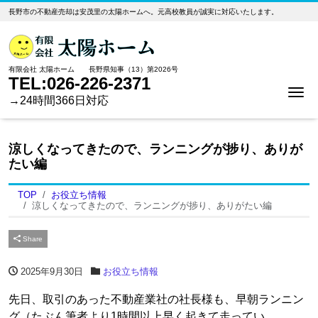
長野市の不動産売却は安茂里の太陽ホームへ。元高校教員が誠実に対応いたします。
有限会社 太陽ホーム 長野県知事（13）第2026号
TEL:026-226-2371
Me
→24時間366日対応
涼しくなってきたので、ランニングが捗り、ありが
たい編
TOP
お役立ち情報
涼しくなってきたので、ランニングが捗り、ありがたい編
Share
2025年9月30日
お役立ち情報
先日、取引のあった不動産業社の社長様も、早朝ランニン
グ（たぶん筆者より1時間以上早く起きて走ってい