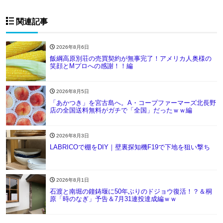
関連記事
2026年8月6日
飯綱高原別荘の売買契約が無事完了！アメリカ人奥様の
笑顔とMプロへの感謝！！編
2026年8月5日
「あかつき」を宮古島へ。A・コープファーマーズ北長野
店の全国送料無料がガチで「全国」だったｗｗ編
2026年8月3日
LABRICOで棚をDIY｜壁裏探知機F19で下地を狙い撃ち
2026年8月1日
石渡と南堀の鐘鋳堰に50年ぶりのドジョウ復活！？＆桐
原「時のなぎ」予告＆7月31連投達成編ｗｗ