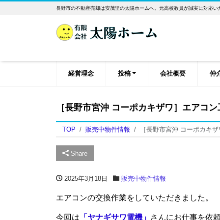
長野市の不動産売却は安茂里の太陽ホームへ。元高校教員が誠実に対応い
経営理念
投稿
会社概要
仲
［長野市宮沖 コーポカキザワ］エアコン
TOP
販売中物件情報
［長野市宮沖 コーポカキ
Share
2025年3月18日
販売中物件情報
エアコンの交換作業をしていただきました。
今回は
「ヤナギサワ電機」
さんにお仕事を依