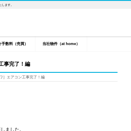
たします。
介手数料（売買）
当社物件（at home）
工事完了！編
ザワ］エアコン工事完了！編
頼しました。