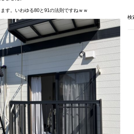
ます。いわゆる80と91の法則ですねｗｗ
検