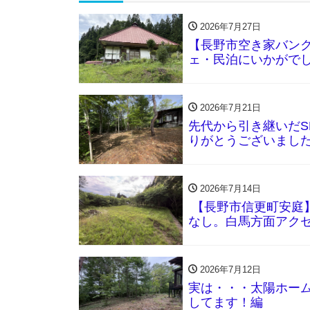
2026年7月27日
【長野市空き家バン
ェ・民泊にいかがで
2026年7月21日
先代から引き継いだS
りがとうございまし
2026年7月14日
【長野市信更町安庭】
なし。白馬方面アク
2026年7月12日
実は・・・太陽ホー
してます！編