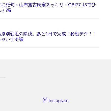
に絶句・山布施古民家スッキリ・GBI77.13でひ
し）編
高原別荘地の除伐、あと1日で完成！秘密テク！！
ちゃいます編
Instagram