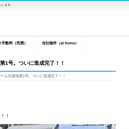
たします。
介手数料（売買）
当社物件（at home）
地第1号。ついに造成完了！！
ホーム分譲地第1号。ついに造成完了！！
す！！