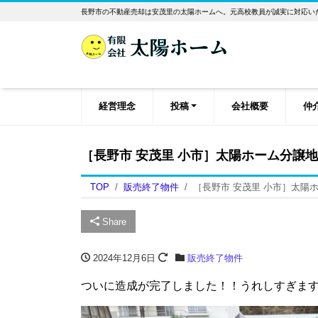
長野市の不動産売却は安茂里の太陽ホームへ。元高校教員が誠実に対応い
経営理念
投稿
会社概要
仲
［長野市 安茂里 小市］太陽ホーム分譲
TOP
販売終了物件
［長野市 安茂里 小市］太陽
Share
2024年12月6日
販売終了物件
ついに造成が完了しました！！うれしすぎま